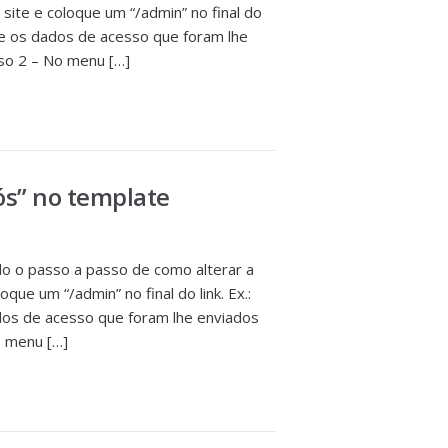
site e coloque um “/admin” no final do
me os dados de acesso que foram lhe
sso 2 – No menu […]
ós” no template
 o passo a passo de como alterar a
que um “/admin” no final do link. Ex.:
os de acesso que foram lhe enviados
o menu […]