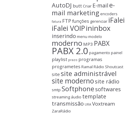
e-
AutoDJ
E-mail
butt
Criar
mail marketing
encoders
iFalei
FTP
funções
gerenciar
fatura
ininbox
iFalei VOIP
inserindo
menu
modelo
moderno
PABX
MP3
PABX 2.0
pagamento
painel
playlist
programas
prazo
programetes
Ramal
Rádio
Shoutcast
site administrável
site
site moderno
site rádio
Softphone
softwares
smtp
template
streaming áudio
transmissão
Voxtream
URA
ZaraRádio