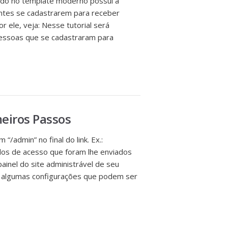
do no template moderno possui a
ntes se cadastrarem para receber
r ele, veja: Nesse tutorial será
pessoas que se cadastraram para
eiros Passos
admin” no final do link. Ex.:
os de acesso que foram lhe enviados
painel do site administrável de seu
m algumas configurações que podem ser