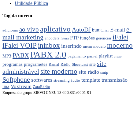
Utilidade Pública
Tag da núvem
aplicativo
e-
ao vivo
AutoDJ
E-mail
butt
adicionar
Criar
mail marketing
iFalei
FTP
funções
encoders
gerenciar
fatura
ininbox
moderno
iFalei VOIP
inserindo
menu
modelo
PABX 2.0
PABX
MP3
playlist
pagamento
painel
prazo
site
programas
programetes
site
Ramal
Rádio
Shoutcast
administrável
site moderno
site rádio
smtp
Softphone
softwares
template
transmissão
streaming áudio
Voxtream
ZaraRádio
URA
Empresa do grupo ZIEVO CNPJ: 13.696.831/0001-91