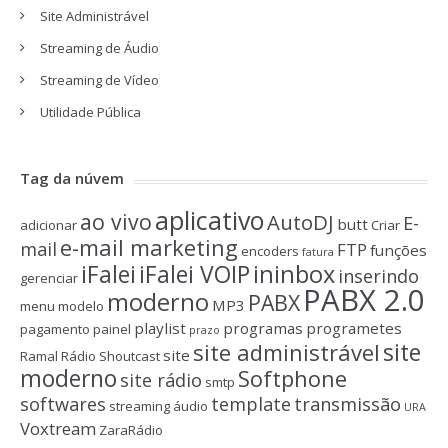
Site Administrável
Streaming de Áudio
Streaming de Vídeo
Utilidade Pública
Tag da núvem
aplicativo
ao vivo
AutoDJ
E-
butt
adicionar
Criar
e-mail marketing
mail
FTP
funções
encoders
fatura
ininbox
iFalei
iFalei VOIP
inserindo
gerenciar
PABX 2.0
moderno
PABX
MP3
menu
modelo
playlist
programas
programetes
pagamento
painel
prazo
site administrável
site
site
Ramal
Rádio
Shoutcast
moderno
Softphone
site rádio
smtp
softwares
template
transmissão
streaming áudio
URA
Voxtream
ZaraRádio