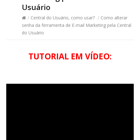
Usuário
/
Central do Usuário, como usar?
/
Como alterar
senha da ferramenta de E-mail Marketing pela Central
do Usuário
TUTORIAL EM VÍDEO: