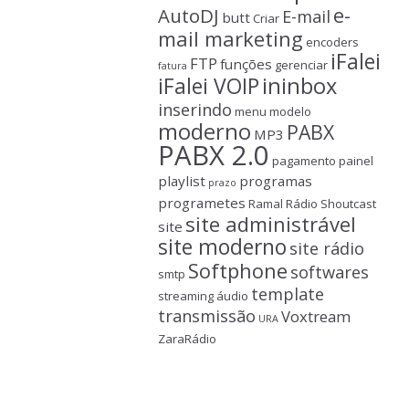
e-
AutoDJ
E-mail
butt
Criar
mail marketing
encoders
iFalei
FTP
funções
gerenciar
fatura
ininbox
iFalei VOIP
inserindo
menu
modelo
moderno
PABX
MP3
PABX 2.0
pagamento
painel
playlist
programas
prazo
programetes
Ramal
Rádio
Shoutcast
site administrável
site
site moderno
site rádio
Softphone
softwares
smtp
template
streaming áudio
transmissão
Voxtream
URA
ZaraRádio