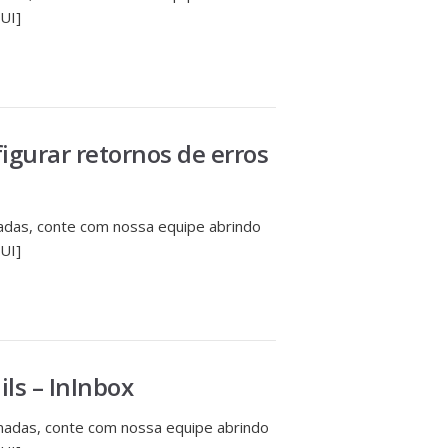
UI]
igurar retornos de erros
das, conte com nossa equipe abrindo
UI]
ils – InInbox
adas, conte com nossa equipe abrindo