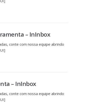
UI]
rramenta – InInbox
das, conte com nossa equipe abrindo
UI]
nta – InInbox
das, conte com nossa equipe abrindo
UI]