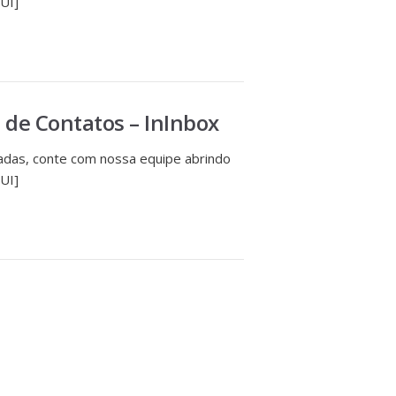
UI]
 de Contatos – InInbox
das, conte com nossa equipe abrindo
UI]