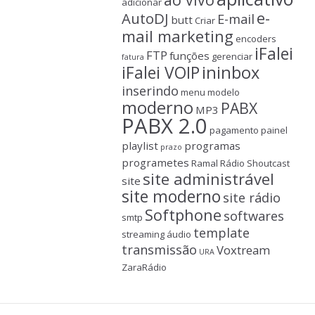
adicionar
e-
AutoDJ
E-mail
butt
Criar
mail marketing
encoders
iFalei
FTP
funções
gerenciar
fatura
ininbox
iFalei VOIP
inserindo
menu
modelo
moderno
PABX
MP3
PABX 2.0
pagamento
painel
playlist
programas
prazo
programetes
Ramal
Rádio
Shoutcast
site administrável
site
site moderno
site rádio
Softphone
softwares
smtp
template
streaming áudio
transmissão
Voxtream
URA
ZaraRádio