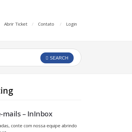
Abrir Ticket
Contato
Login
SEARCH
ting
mails – InInbox
das, conte com nossa equipe abrindo